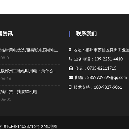
闻资讯
联系我们
地址：郴州市苏仙区良田工业区
郴州工程临时用电优选/展耀机电国标电缆线租赁
08-01
业务电话：139-2251-4410
传真：0735-82111715
展耀机电谈郴州工地临时用电：为什么越来越多的项目方选择“电缆线租赁”而非购买？
邮箱：3859909299@qq.com
06-16
技术支持：180-9827-9061
缆线租赁，找展耀机电
06-01
所有
粤ICP备14028716号
XML地图