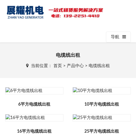
导航
电缆线出租
当前位置：
首页
>
产品中心
>
电缆线出租
6平方电缆线出租
10平方电缆线出租
16平方电缆线出租
25平方电缆线出租