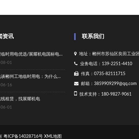
闻资讯
联系我们
地址：郴州市苏仙区良田工业区
郴州工程临时用电优选/展耀机电国标电缆线租赁
08-01
业务电话：139-2251-4410
传真：0735-82111715
展耀机电谈郴州工地临时用电：为什么越来越多的项目方选择“电缆线租赁”而非购买？
邮箱：3859909299@qq.com
06-16
技术支持：180-9827-9061
缆线租赁，找展耀机电
06-01
所有
粤ICP备14028716号
XML地图