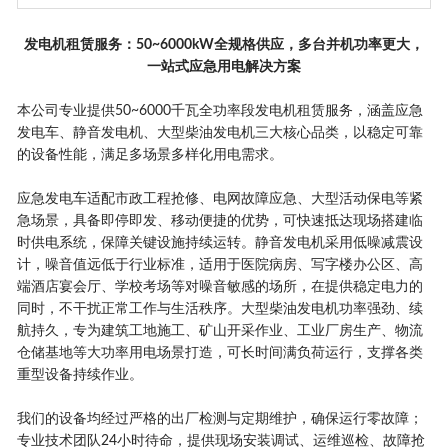
发电机租赁服务：50~6000kW全规格供应，多台并机功率更大，
一站式应急用电解决方案
本公司专业提供50~6000千瓦全功率段发电机租赁服务，涵盖应急
发电车、静音发电机、大型柴油发电机三大核心品类，以稳定可靠
的设备性能，满足多场景多样化用电需求。
应急发电车适配市政工程抢修、电网故障应急、大型活动保电等紧
急场景，具备即停即发、移动便捷的优势，可快速抵达现场搭建临
时供电系统，保障关键设施持续运转。静音发电机采用低噪减震设
计，噪音值远低于行业标准，适用于医院病房、写字楼办公区、高
端酒店宴会厅、学校考场等对噪音敏感的场所，在提供稳定电力的
同时，不干扰正常工作与生活秩序。大型柴油发电机功率强劲、续
航持久，专为建筑工地施工、矿山开采作业、工业厂房生产、物流
仓储基地等大功率用电场景打造，可长时间满负荷运行，支撑各类
重型设备持续作业。
我们的设备均经过严格的出厂检测与定期维护，确保运行零故障；
专业技术团队24小时待命，提供现场安装调试、运维巡检、故障抢