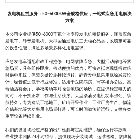
发电机租赁服务：50~6000kW全规格供应，一站式应急用电解决
方案
本公司专业提供50~6000千瓦全功率段发电机租赁服务，涵盖应急
发电车、静音发电机、大型柴油发电机三大核心品类，以稳定可靠
的设备性能，满足多场景多样化用电需求。
应急发电车适配市政工程抢修、电网故障应急、大型活动保电等紧
急场景，具备即停即发、移动便捷的优势，可快速抵达现场搭建临
时供电系统，保障关键设施持续运转。静音发电机采用低噪减震设
计，噪音值远低于行业标准，适用于医院病房、写字楼办公区、高
端酒店宴会厅、学校考场等对噪音敏感的场所，在提供稳定电力的
同时，不干扰正常工作与生活秩序。大型柴油发电机功率强劲、续
航持久，专为建筑工地施工、矿山开采作业、工业厂房生产、物流
仓储基地等大功率用电场景打造，可长时间满负荷运行，支撑各类
重型设备持续作业。
我们的设备均经过严格的出厂检测与定期维护，确保运行零故障；
专业技术团队24小时待命，提供现场安装调试、运维巡检、故障抢