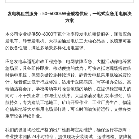
发电机租赁服务：50~6000kW全规格供应，一站式应急用电解决
方案
本公司专业提供50~6000千瓦全功率段发电机租赁服务，涵盖应急
发电车、静音发电机、大型柴油发电机三大核心品类，以稳定可靠
的设备性能，满足多场景多样化用电需求。
应急发电车适配市政工程抢修、电网故障应急、大型活动保电等紧
急场景，具备即停即发、移动便捷的优势，可快速抵达现场搭建临
时供电系统，保障关键设施持续运转。静音发电机采用低噪减震设
计，噪音值远低于行业标准，适用于医院病房、写字楼办公区、高
端酒店宴会厅、学校考场等对噪音敏感的场所，在提供稳定电力的
同时，不干扰正常工作与生活秩序。大型柴油发电机功率强劲、续
航持久，专为建筑工地施工、矿山开采作业、工业厂房生产、物流
仓储基地等大功率用电场景打造，可长时间满负荷运行，支撑各类
重型设备持续作业。
我们的设备均经过严格的出厂检测与定期维护，确保运行零故障；
专业技术团队24小时待命，提供现场安装调试、运维巡检、故障抢